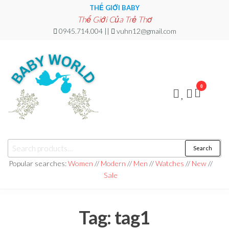
Skip
THẾ GIỚI BABY
Thế Giới Của Trẻ Thơ
to
0945.714.004 ||
vuhn12@gmail.com
the
content
0
THẾ
Thế
Search
Search
Giới
GIỚI
for:
Của
Popular searches:
Women
//
Modern
//
Men
//
Watches
//
New
//
Trẻ
BABY
Sale
Thơ
Tag:
tag1