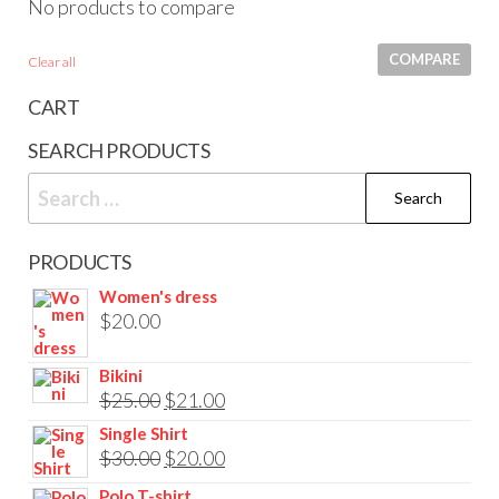
No products to compare
COMPARE
Clear all
CART
SEARCH PRODUCTS
Search
for:
PRODUCTS
Women's dress
$
20.00
Bikini
Original
Current
$
25.00
$
21.00
price
price
Single Shirt
Original
Current
$
30.00
$
20.00
was:
is:
price
price
$25.00.
$21.00.
Polo T-shirt