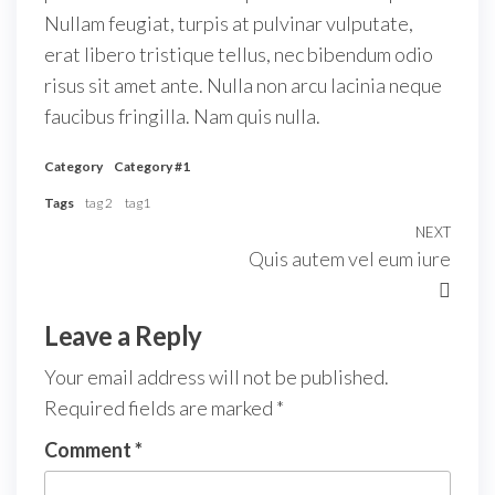
Nullam feugiat, turpis at pulvinar vulputate,
erat libero tristique tellus, nec bibendum odio
risus sit amet ante. Nulla non arcu lacinia neque
faucibus fringilla. Nam quis nulla.
Category
Category #1
Tags
tag 2
tag1
Post
NEXT
Next
Quis autem vel eum iure
navigation
Post
Leave a Reply
Your email address will not be published.
Required fields are marked
*
Comment
*