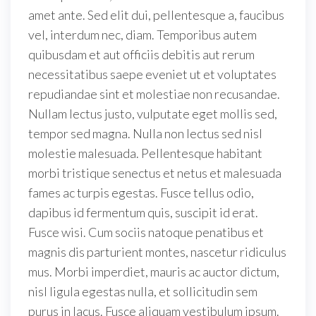
amet ante. Sed elit dui, pellentesque a, faucibus
vel, interdum nec, diam. Temporibus autem
quibusdam et aut officiis debitis aut rerum
necessitatibus saepe eveniet ut et voluptates
repudiandae sint et molestiae non recusandae.
Nullam lectus justo, vulputate eget mollis sed,
tempor sed magna. Nulla non lectus sed nisl
molestie malesuada. Pellentesque habitant
morbi tristique senectus et netus et malesuada
fames ac turpis egestas. Fusce tellus odio,
dapibus id fermentum quis, suscipit id erat.
Fusce wisi. Cum sociis natoque penatibus et
magnis dis parturient montes, nascetur ridiculus
mus. Morbi imperdiet, mauris ac auctor dictum,
nisl ligula egestas nulla, et sollicitudin sem
purus in lacus. Fusce aliquam vestibulum ipsum.