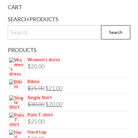
CART
SEARCH PRODUCTS
Search
for:
PRODUCTS
Women's dress
$
20.00
Bikini
Original
Current
$
25.00
$
21.00
price
price
Single Shirt
Original
Current
$
30.00
$
20.00
was:
is:
price
price
$25.00.
$21.00.
Polo T-shirt
was:
is:
$
25.00
$30.00.
$20.00.
Hard top