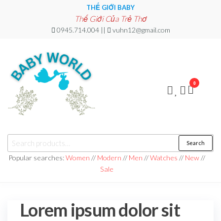
Skip
THẾ GIỚI BABY
Thế Giới Của Trẻ Thơ
to
0945.714.004 ||
vuhn12@gmail.com
the
content
0
THẾ
Thế
Search
Search
Giới
GIỚI
for:
Của
Popular searches:
Women
//
Modern
//
Men
//
Watches
//
New
//
Trẻ
BABY
Sale
Thơ
Lorem ipsum dolor sit