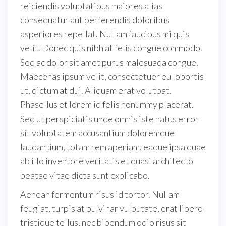
reiciendis voluptatibus maiores alias
consequatur aut perferendis doloribus
asperiores repellat. Nullam faucibus mi quis
velit. Donec quis nibh at felis congue commodo.
Sed ac dolor sit amet purus malesuada congue.
Maecenas ipsum velit, consectetuer eu lobortis
ut, dictum at dui. Aliquam erat volutpat.
Phasellus et lorem id felis nonummy placerat.
Sed ut perspiciatis unde omnis iste natus error
sit voluptatem accusantium doloremque
laudantium, totam rem aperiam, eaque ipsa quae
ab illo inventore veritatis et quasi architecto
beatae vitae dicta sunt explicabo.
Aenean fermentum risus id tortor. Nullam
feugiat, turpis at pulvinar vulputate, erat libero
tristique tellus, nec bibendum odio risus sit