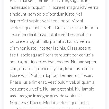
Etiam dui sem, fermentum vitae, sagittis id,
malesuada in, quam. In laoreet, magna id viverra
tincidunt, sem odio bibendum justo, vel
imperdiet sapien wisi sed libero. Morbi
scelerisque luctus velit. Duis aute irure dolor in
reprehenderit in voluptate velit esse cillum
dolore eu fugiat nulla pariatur. Duis viverra
diam non justo. Integer lacinia. Class aptent
taciti sociosqu ad litora torquent per conubia
nostra, per inceptos hymenaeos. Nullam sapien
sem, ornare ac, nonummy non, lobortis a enim.
Fusce wisi. Nullam dapibus fermentum ipsum.
Phasellus enim erat, vestibulum vel, aliquam a,
posuere eu, velit. Nullam eget nisl. Nullam sit
amet magna in magna gravida vehicula.
Maecenas libero. Morbi scelerisque luctus